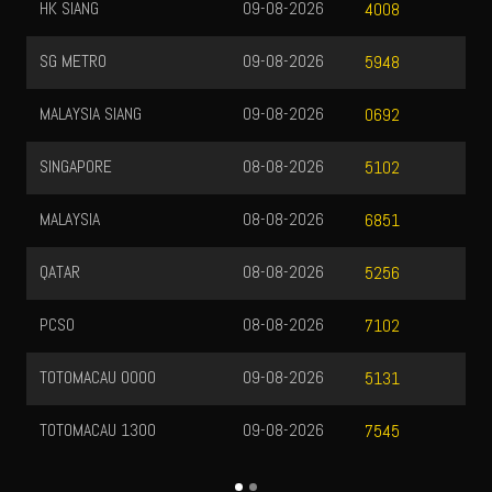
HK SIANG
09-08-2026
4008
SG METRO
09-08-2026
5948
MALAYSIA SIANG
09-08-2026
0692
SINGAPORE
08-08-2026
5102
MALAYSIA
08-08-2026
6851
QATAR
08-08-2026
5256
PCSO
08-08-2026
7102
TOTOMACAU 0000
09-08-2026
5131
TOTOMACAU 1300
09-08-2026
7545