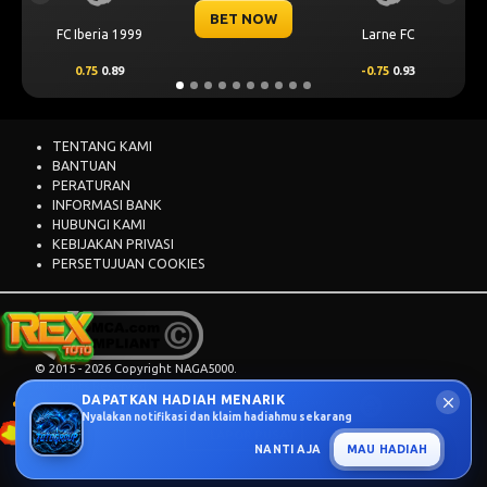
BET NOW
FC Iberia 1999
Larne FC
0.75
0.89
-0.75
0.93
TENTANG KAMI
BANTUAN
PERATURAN
INFORMASI BANK
HUBUNGI KAMI
KEBIJAKAN PRIVASI
PERSETUJUAN COOKIES
© 2015 - 2026 Copyright NAGA5000.
All Rights Reserved.
DAPATKAN HADIAH MENARIK
Nyalakan notifikasi dan klaim hadiahmu sekarang
LAPOR PUSAT
NANTI AJA
MAU HADIAH